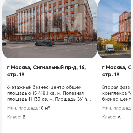
г Москва, Сигнальный пр-д, 16,
г Москва, С
стр. 19
стр. 19
6-этажный бизнес-центр общей
Вторая фаза 
площадью 15 418,1 кв. м. Полезная
комплекса "А
площадь 11 133 кв. м. Площадь ЗУ 4
бизнес-центр. Общая площад
864 кв.м. Договор аренды ЗУ до
480 кв. м. А
Мин. площадь:
0 м²
Мин. площад
2056 г. Наземная парковка на 100 м/
050 кв. м. На
м. Мощность 2000 кВт.
Класс:
B-
комплекса п
Класс:
A
рецепции, ож
предприятия 