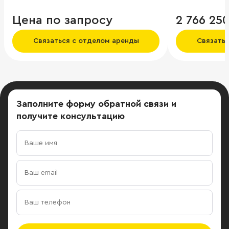
разместилис
Часть 7 этаж
Цена по запросу
2 766 25
столовая для
отдельные зо
Связаться с отделом аренды
Связать
оборудованы
помещения.
Заполните форму обратной связи
и
получите консультацию