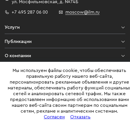
ул. Мосфильмовская,
д. №74Б
+7 495 287 06 00
moscow@ilm.ru
Услуги
Публикации
О компании
Контакты
Мы используем файлы cookie, чтобы обеспечивать
правильную работу нашего веб-сайта,
персонализировать рекламные объявления и другие
Юридическая информация
материалы, обеспечивать работу функций социальны
сетей и анализировать сетевой трафик. Мы также
предоставляем информацию об использовании вами
нашего веб-сайта своим партнерам по социальным
©ILM 2009-2026. Все права защищены
сетям, рекламе и аналитическим системам.
Представленная на сайте информация, в т.ч. стоимости объектов,
Согласен
Отказать
носит информационный характер
и не является публичной офертой. Условия продажи объекта могут
быть изменены собственником без уведомления