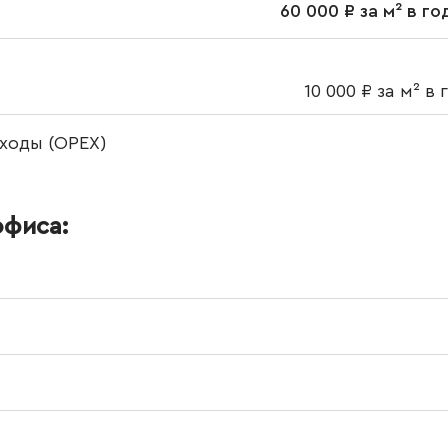
60 000 ₽ за м² в го
10 000 ₽ за м² в 
ходы (OPEX)
офиса: