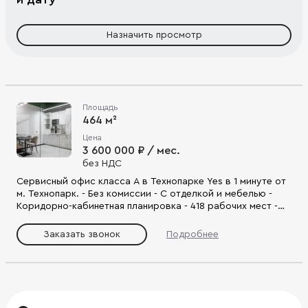
Назначить просмотр
Площадь
464 м²
Цена
3 600 000 ₽ / мес.
без НДС
Сервисный офис класса А в Технопарке Yes в 1 минуте от
м. Технопарк. - Без комиссии - С отделкой и мебелью -
Коридорно-кабинетная планировка - 418 рабочих мест -
Панорамные виды на Москву-реку и ландшафтный парк -
Подземный паркинг на 68 мест - Развитая
Заказать звонок
Подробнее
инфраструктура: конференц-зал, коворкинг-центр,
фитнес-клуб, салон красоты - Удобная локация: 15 мин. от
Садового кольца, 5 мин. от ТТК.