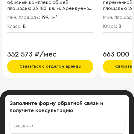
офисный комплекс общей
переменной 
площадью 23 180 кв. м. Арендуемая
площадью 26 
площадь составляет 21 193 кв. м.
Мин. площадь:
199.1 м²
Мин. площад
Высота потолков - 3.4 - 5 м.
Класс:
B-
Класс:
B-
352 573 ₽/мес
663 000 
Связаться с отделом аренды
Связать
Заполните форму обратной связи
и
получите консультацию