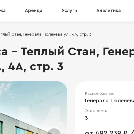
жа
Аренда
Услуги
Аналитика
плый Стан, Генерала Тюленева ул., 4А, стр. 3
а - Теплый Стан, Гене
 4А, стр. 3
Расположение
Генерала Тюленева 
Этажность
3
от 492 239 ₽ 