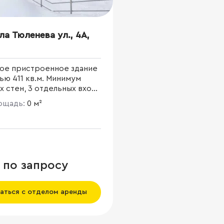
ла Тюленева ул., 4А,
ное пристроенное здание
11 кв.м. Минимум
 стен, 3 отдельных входа
ыхода под
лощадь:
0 м²
зку/эвакуацию. Наземная
а. Отличная визуализация
шая фасадная поверхность
еску.
 по запросу
аться с отделом аренды