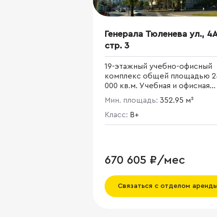
Генерала Тюленева ул., 4А
стр. 3
19-этажный учебно-офисный
комплекс общей площадью 2
000 кв.м. Учебная и офисная
части имеют независимые
Мин. площадь:
352.95 м²
входные группы. Офисная час
составляет 11 100 кв. м. Разви
Класс:
B+
инфраструктура: кафетерий,
столовая для арендаторов,
банкомат.
670 605 ₽/мес
Связаться с отделом аренд