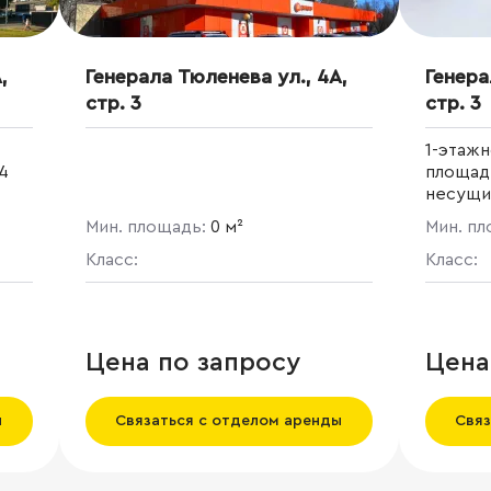
,
Генерала Тюленева ул., 4А,
Генера
стр. 3
стр. 3
1-этаж
4
площадью 4
несущих
с фасада и 2 в
Мин. площадь:
0 м²
Мин. п
ть
разгру
тая
Класс:
парковк
Класс:
и боль
под выв
Цена по запросу
Цена
ы
Связаться с отделом аренды
Связ