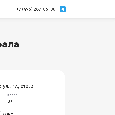
+7 (495) 287-06-00
рала
ул., 4А, стр. 3
Класс
B+
/ мес.