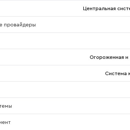
Центральная сист
е провайдеры
Огороженная и 
Система 
темы
иент