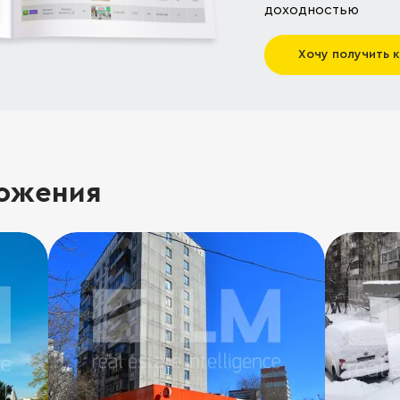
доходностью
Хочу получить 
ожения