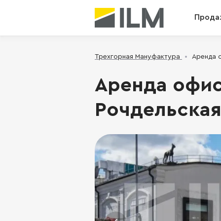
Прода
Трехгорная Мануфактура
Аренда о
Аренда офис
Рочдельская у