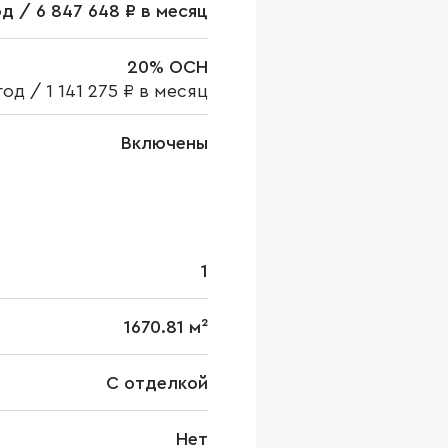
год / 6 847 648 ₽ в месяц
20% ОСН
 год
/
1 141 275 ₽ в месяц
Включены
1
1670.81 м²
С отделкой
Нет