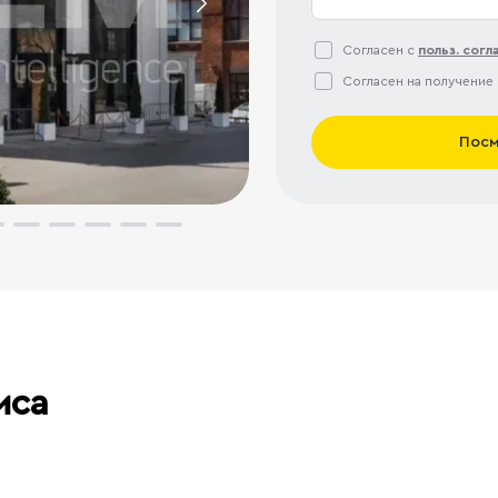
Согласен с
польз. сог
Согласен на получение
Посм
иса