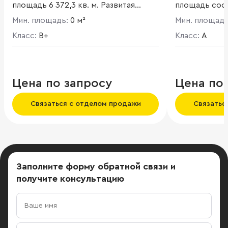
площадь 6 372,3 кв. м. Развитая
площадь соста
инфраструктура.
отделке фаса
Мин. площадь:
0 м²
Мин. площад
и остекление
Класс:
B+
русской и яп
Класс:
A
Цена по запросу
Цена по
Связаться с отделом продажи
Связатьс
Заполните форму обратной связи
и
получите консультацию