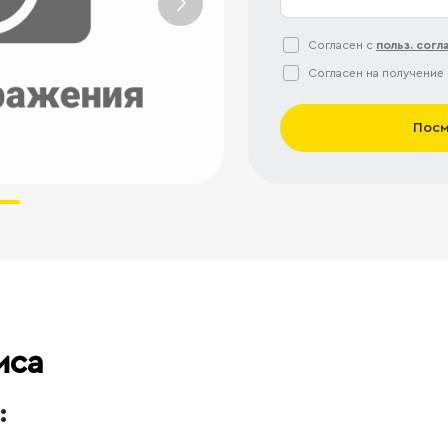
Согласен с
польз. сог
Согласен на получение
Посм
иса
: