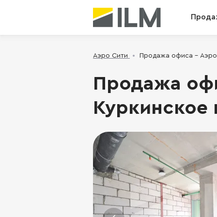
Прода
Аэро Сити
Продажа офиса - Аэро С
Продажа офи
Куркинское ш.