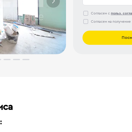
Согласен с
польз. сог
Согласен на получение
Посм
иса
: