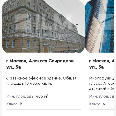
г Москва, Алексея Свиридова
г Москва, 
ул., 5а
ул., 5а
6-этажное офисное здание. Общая
Многофункци
площадь 10 403,6 кв. м.
класса А, сос
этажной и 64
едином стил
Мин. площадь:
405 м²
Мин. площад
свыше 300 00
Класс:
B-
комплекса с
Класс:
A
превысить от
включает оф