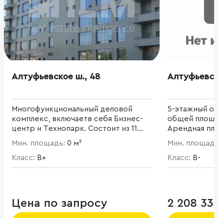
Алтуфьевское ш., 48
Алтуфьевск
Многофункциональный деловой
5-этажный о
комплекс, включаетв себя Бизнес-
общей площад
центр и Технопарк. Состоит из 11
Арендная площ
офисных и 7 производственно-
Мин. площадь:
0 м²
Мин. площад
складских зданий. Общая площадь
Класс:
B+
комплекса составляет 80 000 кв. м.
Класс:
B-
Цена по запросу
2 208 33