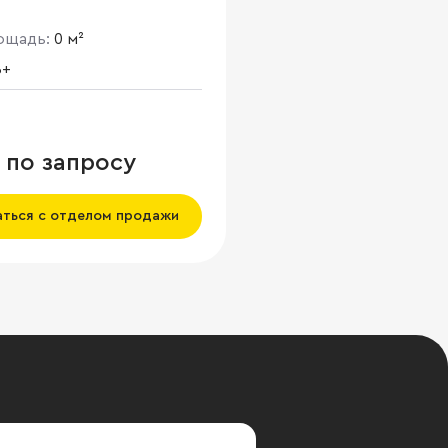
лощадь:
0 м²
B+
 по запросу
аться с отделом продажи