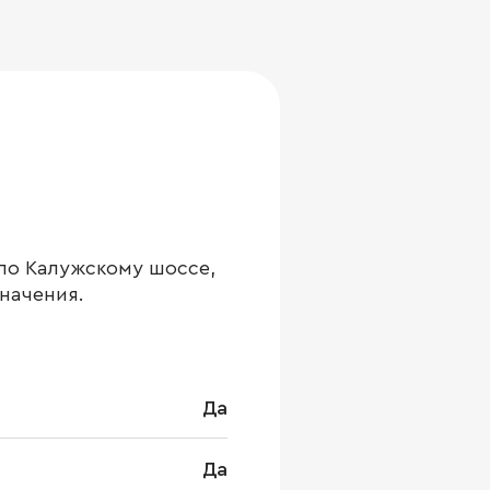
 по Калужскому шоссе,
значения.
Да
Да