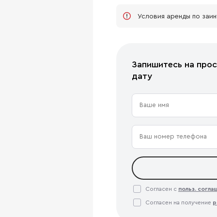
Условия аренды по заи
Запишитесь на прос
дату
Согласен с
польз. согл
Согласен на получение
р