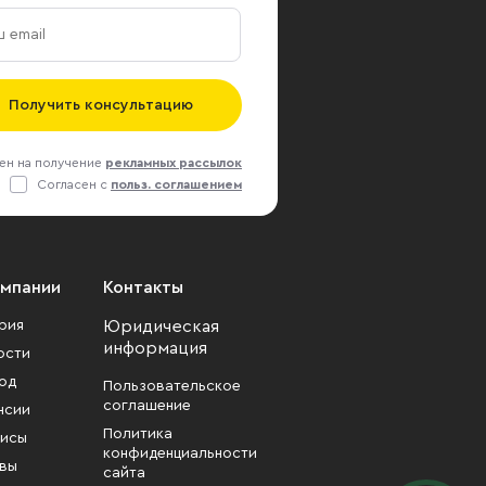
Получить консультацию
ен на получение
рекламных рассылок
Согласен с
польз. соглашением
омпании
Контакты
рия
Юридическая
информация
ости
од
Пользовательское
соглашение
нсии
Политика
исы
конфиденциальности
вы
сайта