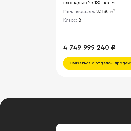
площадью 23 180 кв. м.
Арендуемая площадь состав
Мин. площадь:
23180 м²
21 193 кв. м. Высота потолков 
- 5 м.
Класс:
B-
4 749 999 240 ₽
Связаться с отделом продаж