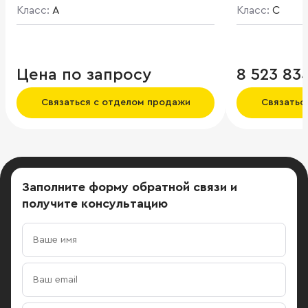
использованы высококачественные
Класс:
A
Класс:
C
натуральные материалы,
панорамное остекление. Площадь
типового этажа - 1 500 кв.м.
Цена по запросу
8 523 83
Связаться с отделом продажи
Связатьс
Заполните форму обратной связи
и
получите консультацию