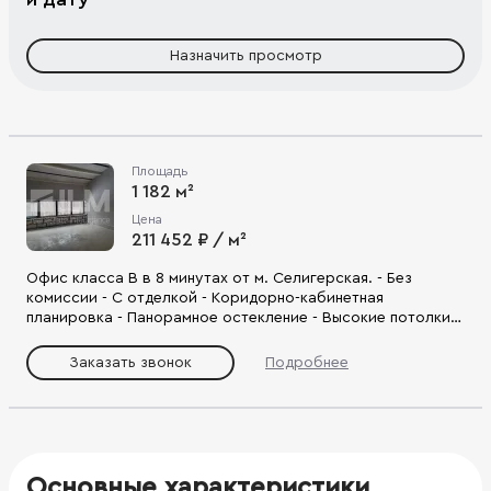
Назначить просмотр
Площадь
1 182 м²
Цена
211 452 ₽ / м²
Офис класса В в 8 минутах от м. Селигерская. - Без
комиссии - С отделкой - Коридорно-кабинетная
планировка - Панорамное остекление - Высокие потолки:
от 4 м. - Паркинг - Предоставляется юридический адрес -
Отдельный вход - Удобная локация, первая линия
Заказать звонок
Подробнее
Дмитровского шоссе, выезд на ТТК, МКАД.
Основные характеристики