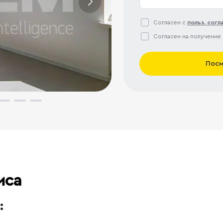
Согласен с
польз. сог
Согласен на получение
Посм
иса
: