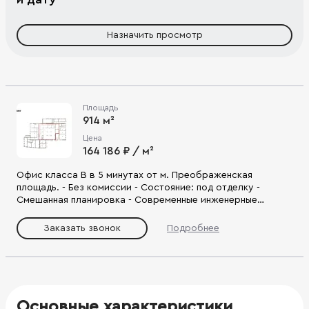
Назначить просмотр
Площадь
914 м²
Цена
164 186 ₽ / м²
Офис класса В в 5 минутах от м. Преображенская
площадь. - Без комиссии - Состояние: под отделку -
Смешанная планировка - Современные инженерные
системы и коммуникации - Наземный паркинг на 50 мест -
Удобный выезд на ул. Стромынка, ул. Большая
Заказать звонок
Подробнее
Черкизовская, ТТК.
Основные характеристики