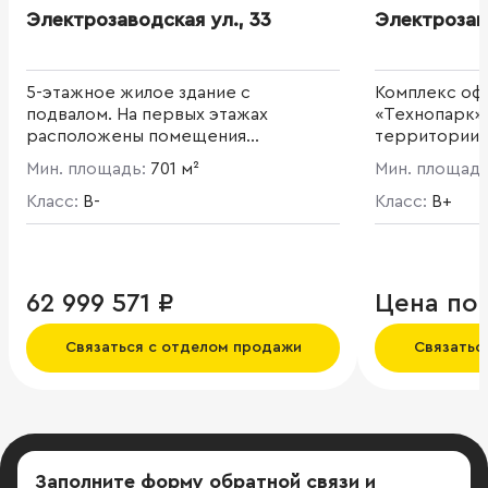
Электрозаводская ул., 33
Электрозаво
5-этажное жилое здание с
Комплекс оф
подвалом. На первых этажах
«Технопарк»
расположены помещения
территории 
свободного назначения.
центра «Скол
Мин. площадь:
701 м²
Мин. площад
четырех кор
Класс:
B-
офисных здан
Класс:
B+
Менделеева»
учетом возм
«сухих» лабо
этажное офи
62 999 571 ₽
Цена по
площадью 11 2
Благоустрое
Связаться с отделом продажи
Связатьс
комплекса. О
бульвар", "К
"Тропарево"
Заполните форму обратной связи
и