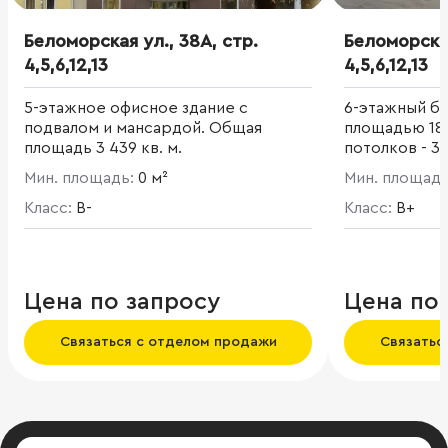
Беломорская ул., 38А, стр.
Беломорская
4,5,6,12,13
4,5,6,12,13
5-этажное офисное здание с
6-этажный б
подвалом и мансардой. Общая
площадью 18 
площадь 3 439 кв. м.
потолков - 3,
панорамным 
Мин. площадь:
0 м²
Мин. площад
первом и цо
Класс:
B-
расположены
Класс:
B+
Цена по запросу
Цена по
Связаться с отделом продажи
Связатьс