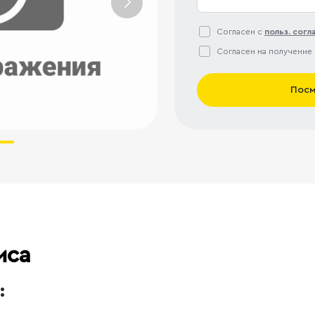
Согласен с
польз. сог
Согласен на получение
Посм
иса
: