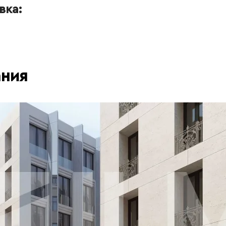
вка:
ания