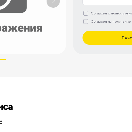
Согласен с
польз. сог
Согласен на получение
Посм
иса
: