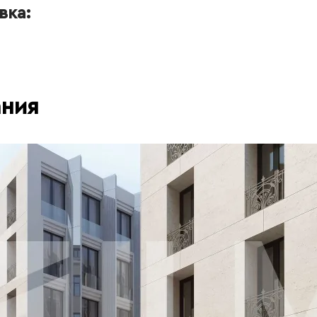
вка:
ания