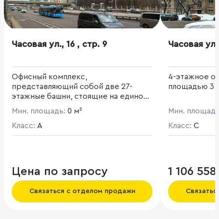
Часовая ул., 16 , стр. 9
Часовая ул.,
Офисный комплекс,
4-этажное о
представляющий собой две 27-
площадью 3 37
этажные башни, стоящие на едином
5-этажном стилобате. Общая
Мин. площадь:
0 м²
Мин. площад
площадь проекта 99 971 кв. м. Башня
А: наземная площадь - 49 986,9 кв. м,
Класс:
A
Класс:
C
подземная площадь - 20 900 кв. м,
арендуемая площадь - 29 932 кв. м.
Башня Б: наземная площадь - 35 000
кв. м, подземная площадь - 20 000 кв.
Цена по запросу
1 106 558
м. Комплекс создан по уникальному
архитектурному проекту в
Связаться с отделом продажи
Связатьс
соответствии с передовыми
техническими требованиями.
Эффективные и гибкие планировки