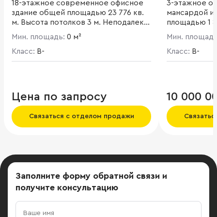
18-этажное современное офисное
3-этажное оф
здание общей площадью 23 776 кв.
мансардой и
м. Высота потолков 3 м. Неподалеку
площадью 1 80
расположена обширная парковая
Мин. площадь:
0 м²
Мин. площад
зона с водоемами.
Класс:
B-
Класс:
B-
Цена по запросу
10 000 0
Связаться с отделом продажи
Связатьс
Заполните форму обратной связи
и
получите консультацию