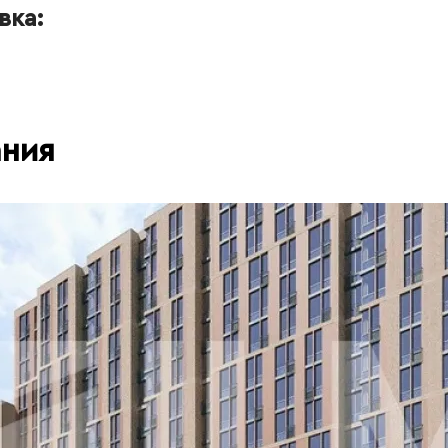
вка:
ания