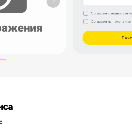
Согласен с
польз. сог
Согласен на получение
Посм
иса
: