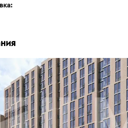
вка:
ания