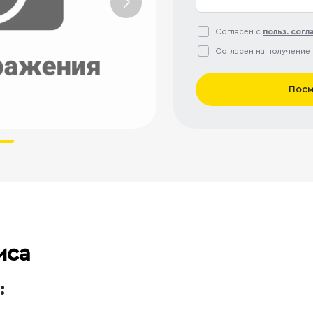
Согласен с
польз. сог
Согласен на получение
Посм
иса
: