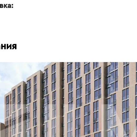
вка:
ания