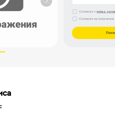
Согласен с
польз. сог
Согласен на получение
Посм
иса
: