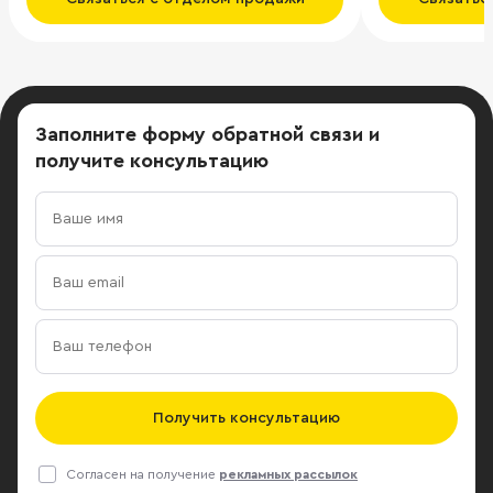
очередь про
42 000 кв.м - это офисы класса «А» и
двухэтажная 
Вторая очере
офисный цент
пентхаусом н
Заполните форму обратной связи
и
торговым п
получите консультацию
площадью 28 
очередь пре
офисный цен
544 кв.м.
Получить консультацию
Согласен на получение
рекламных рассылок