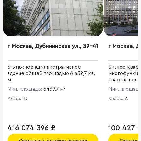
г Москва, Дубининская ул., 39-41
г Москва, Д
6-этажное административное
Бизнес-квар
здание общей площадью 6 439,7 кв.
многофункци
м.
квартал ново
расположенн
Мин. площадь:
6439.7 м²
Мин. площад
Москвы». Пят
Класс:
D
корпусов с 
Класс:
A
территорией
здания, полн
инфраструкт
торговой ули
416 074 396 ₽
100 427 
окружении жи
Общая площад
Связаться с отделом продажи
Связатьс