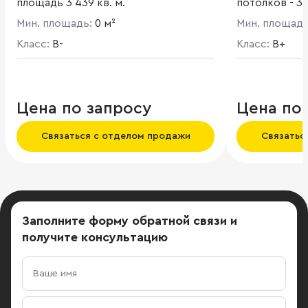
площадь 3 439 кв. м.
потолков - 3,
панорамным 
Мин. площадь:
0 м²
Мин. площад
первом и цо
Класс:
B-
расположены
Класс:
B+
Цена по запросу
Цена по
Связаться с отделом продажи
Связатьс
Заполните форму обратной связи
и
получите консультацию