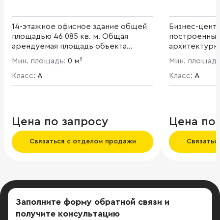
14-этажное офисное здание общей
Бизнес-центр
площадью 46 085 кв. м. Общая
построенных
арендуемая площадь объекта
архитектурно
составляет 33 000 кв. м.
представляю
Мин. площадь:
0 м²
Мин. площад
Эффективная планировка этажей.
композицию. 
Площадь типового этажа - 2 400 кв.
Класс:
A
инфраструкт
Класс:
A
м.
арендаторов,
аптека, мага
Блок Б предс
этажное офи
Цена по запросу
Цена по
Арендуемая 
205 кв. м.
Связаться с отделом продажи
Связатьс
Заполните форму обратной связи
и
получите консультацию