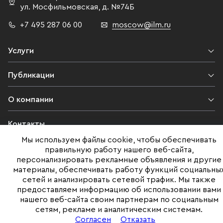
ул. Мосфильмовская,
д. №74Б
+7 495 287 06 00
moscow@ilm.ru
Услуги
Публикации
О компании
Контакты
Мы используем файлы cookie, чтобы обеспечивать
Юридическая информация
правильную работу нашего веб-сайта,
персонализировать рекламные объявления и другие
материалы, обеспечивать работу функций социальны
сетей и анализировать сетевой трафик. Мы также
©ILM 2009-2026. Все права защищены
предоставляем информацию об использовании вами
нашего веб-сайта своим партнерам по социальным
Представленная на сайте информация, в т.ч. стоимости объектов,
сетям, рекламе и аналитическим системам.
носит информационный характер
и не является публичной офертой. Условия продажи объекта могут
Согласен
Отказать