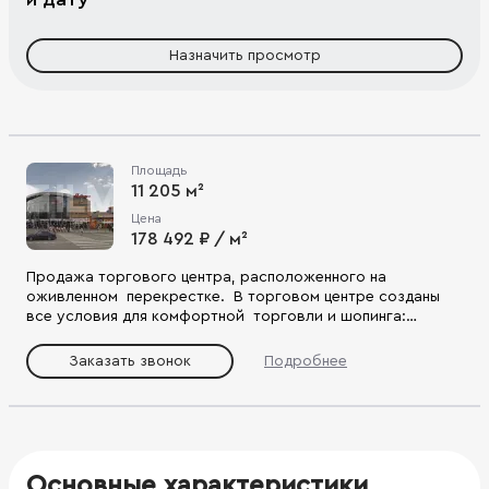
Назначить просмотр
Площадь
11 205 м²
Цена
178 492 ₽ / м²
Продажа торгового центра, расположенного на
оживленном перекрестке. В торговом центре созданы
все условия для комфортной торговли и шопинга:
контролируемый внутренний климат, функционирование
современных инженерных систем и элементов (включая
Заказать звонок
Подробнее
подземный паркинг, погрузочно-разгрузочную зону,
эскалаторы, лифты и др.), организованная работа
персонала комплекса, информационная служба для
посетителей ТЦ.
Основные характеристики