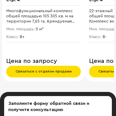
Многофункциональный комплекс
22-этажный 
общей площадью 105 305 кв. м на
общей площад
территории 7,65 га. Арендуемая
Комплекс вк
площадь - 77 800 кв. м. Деловой
галерею, ре
Мин. площадь:
0 м²
Мин. площад
квартал в стиле loft - максимум
террасами, д
простора и света, соседство старых
Класс:
B+
а также бизн
Класс:
B-
и новых материалов. Корпус "Кноп"
помещениями
- 5 этажное здание общей
инженерные 
площадью 32 357 кв. м.
коммуникаци
планировка. Выс
Цена по запросу
Цена по
Развита инфр
Связаться с отделом продажи
Связатьс
Заполните форму обратной связи
и
получите консультацию