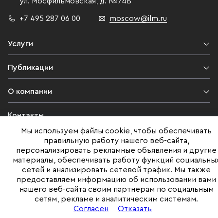
ул. Мосфильмовская,
д. №74Б
+7 495 287 06 00
moscow@ilm.ru
Услуги
Публикации
О компании
Контакты
Мы используем файлы cookie, чтобы обеспечивать
Юридическая информация
правильную работу нашего веб-сайта,
персонализировать рекламные объявления и другие
материалы, обеспечивать работу функций социальны
сетей и анализировать сетевой трафик. Мы также
©ILM 2009-2026. Все права защищены
предоставляем информацию об использовании вами
нашего веб-сайта своим партнерам по социальным
Представленная на сайте информация, в т.ч. стоимости объектов,
сетям, рекламе и аналитическим системам.
носит информационный характер
и не является публичной офертой. Условия продажи объекта могут
Согласен
Отказать
быть изменены собственником без уведомления