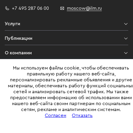
+7 495 287 06 00
moscow@ilm.ru
Услуги
Публикации
О компании
Контакты
Мы используем файлы cookie, чтобы обеспечивать
правильную работу нашего веб-сайта,
персонализировать рекламные объявления и другие
Юридическая информация
материалы, обеспечивать работу функций социальны
сетей и анализировать сетевой трафик. Мы также
предоставляем информацию об использовании вами
нашего веб-сайта своим партнерам по социальным
©ILM 2009-2026. Все права защищены
сетям, рекламе и аналитическим системам.
Представленная на сайте информация, в т.ч. стоимости объектов,
Согласен
Отказать
носит информационный характер
и не является публичной офертой. Условия продажи объекта могут
быть изменены собственником без уведомления