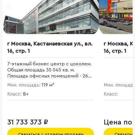
г Москва, Кастанаевская ул., вл.
г Москва, К
16, стр. 1
16, стр. 1
7-этажный бизнес центр с цоколем.
Общая площадь 35 045 кв. м.
Площадь офисных помещений - 26
417 кв. м. Эффективная планировка
Мин. площадь:
119 м²
Мин. площад
этажей. Панорамное остекление.
Часть офисов имеют собственные
Класс:
B+
Класс:
террасы.
31 733 373 ₽
Цена по
Связаться с отделом продажи
Связатьс