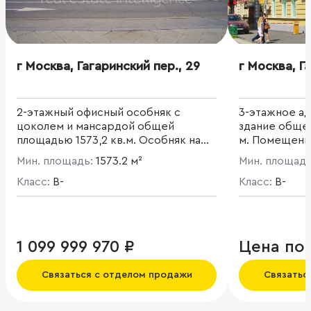
г Москва, Гагаринский пер., 29
г Москва, Г
2-этажный офисный особняк с
3-этажное а
цоколем и мансардой общей
здание общей
площадью 1573,2 кв.м. Особняк на
м. Помещени
первой линии домов в ЦАО. Объект
назначения.
Мин. площадь:
1573.2 м²
Мин. площад
культурного наследия
регионального значения. Дом, в
Класс:
B-
Класс:
B-
котором в 1880-х гг. жил
французский композитор Клод
Дебюсси, здесь неоднократно
останавливались и жили
1 099 999 970 ₽
Цена по
композиторы П.И. Чайковский и Ф.
Лист. Реконструкция была
Связаться с отделом продажи
Связатьс
произведена в 1997 году, включая
надстройку мансардного этажа,
капитальный ремонт и реставрацию