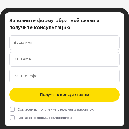
фасада здания. Кабинетная
планировка, дизайнерский ремонт.
VIP-офис. Высокие потолки.
Заполните форму обратной связи
и
Наземная парковка - 12 м/м.
получите консультацию
Получить консультацию
Согласен на получение
рекламных рассылок
Согласен с
польз. соглашением