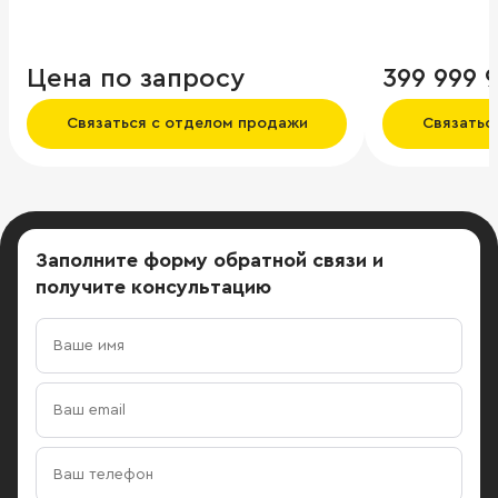
целостную композицию, в центре
которой находится просторный
внутренний двор. Развитая
Цена по запросу
399 999 
инфраструктура. Собственная
благоустроенная территория
Связаться с отделом продажи
Связатьс
комплекса с местами для отдыха.
Заполните форму обратной связи
и
получите консультацию