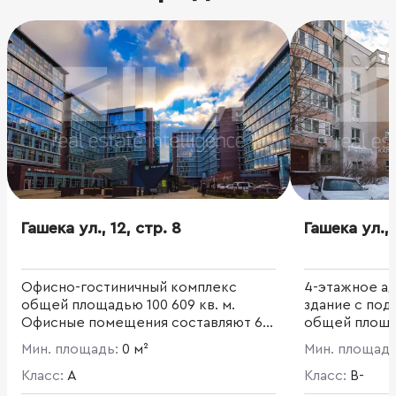
Гашека ул., 12, стр. 8
Гашека ул., 
Офисно-гостиничный комплекс
4-этажное а
общей площадью 100 609 кв. м.
здание с под
Офисные помещения составляют 66
общей площад
600 кв. м. Комплекс состоит из
Наземная часть
Мин. площадь:
0 м²
Мин. площад
четырех 11-этажных офисных зданий
подземная - 4
и 13-этажного здания гостиницы
Класс:
A
площадь - 1 4
Класс:
B-
Marriott. Здания объединены в
потолков 3-3,