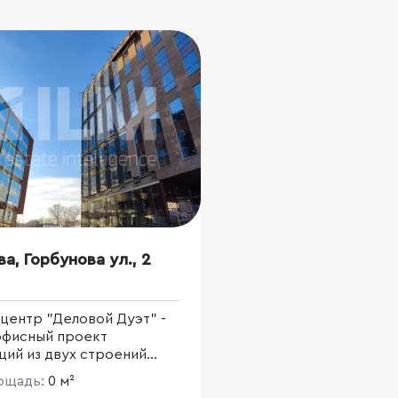
ва, Горбунова ул., 2
центр "Деловой Дуэт" -
офисный проект
щий из двух строений
площадью 28 750 кв.м.
лощадь:
0 м²