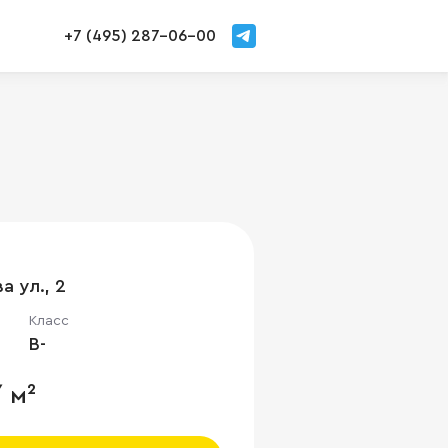
+7 (495) 287-06-00
а ул., 2
Класс
B-
/ м²