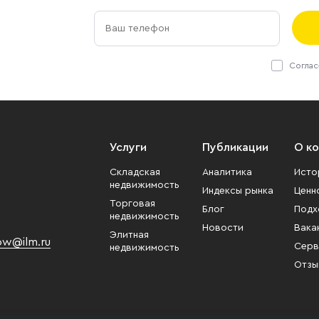
Соглас
Услуги
Публикации
О к
Складская
Аналитика
Исто
недвижимость
Индексы рынка
Ценн
Торговая
Блог
Подх
недвижимость
Новости
Вака
Элитная
w@ilm.ru
Серв
недвижимость
Отзы