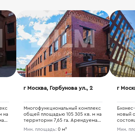
г Москва, Горбунова ул., 2
г Моск
екс
Многофункциональный комплекс
Бизнес-
м на
общей площадью 105 305 кв. м на
новый 
мая
территории 7,65 га. Арендуемая
состоя
ой
площадь - 77 800 кв. м. Деловой
общей 
Мин. площадь:
0 м²
Мин. п
ум
квартал в стиле loft - максимум