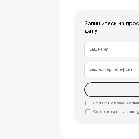
Запишитесь на прос
дату
Согласен с
польз. согл
Согласен на получение
р