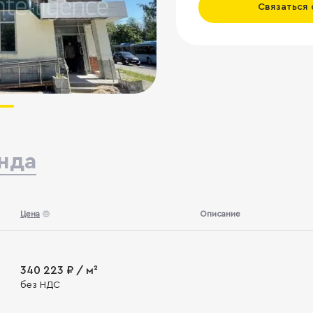
Связаться
нда
Цена
Описание
340 223 ₽ / м²
без НДС