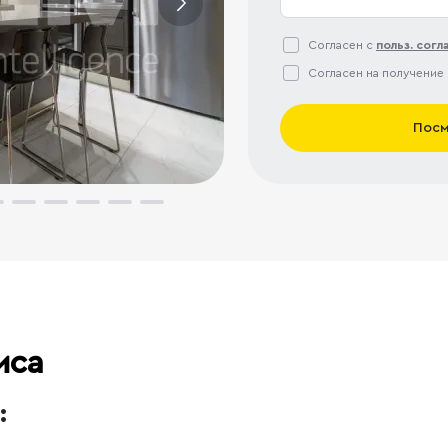
Согласен с
польз. сог
Согласен на получение
Посм
иса
: