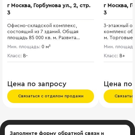
г Москва, Горбунова ул., 2, стр.
г Москва, Го
3
3
Офисно-складской комплекс,
3-этажный о
состоящий из 7 зданий. Общая
комплекс об
площадь 85 000 кв. м. Развита
м. Торговые
инфраструктура: столовая, аптека,
на 1-этаже, о
Мин. площадь:
0 м²
Мин. площад
стоматология, салон красоты,
Эффективная
фитнес центр.
Класс:
B-
Высота потол
Класс:
B+
инфраструкт
отделение ба
турагентство
парковка и о
Цена по запросу
Цена по
Связаться с отделом продажи
Связатьс
Заполните форму обратной связи
и