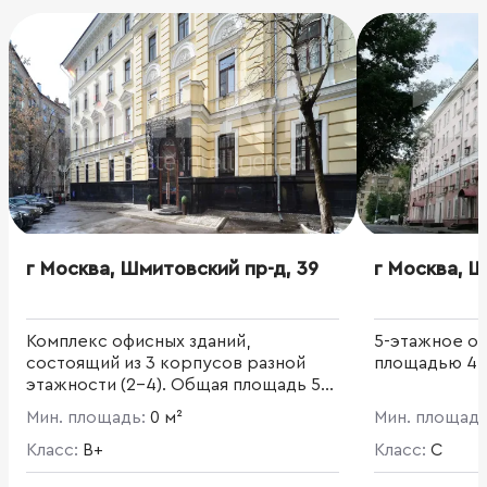
г Москва, Шмитовский пр-д, 39
г Москва, Ш
Комплекс офисных зданий,
5-этажное о
состоящий из 3 корпусов разной
площадью 4 9
этажности (2-4). Общая площадь 5
883,5 кв. м, было полностью
Мин. площадь:
0 м²
Мин. площад
реконструировано в 2006 г. Корпус
3 - 1-этажное административное
Класс:
B+
Класс:
C
здание с подвалом, общей