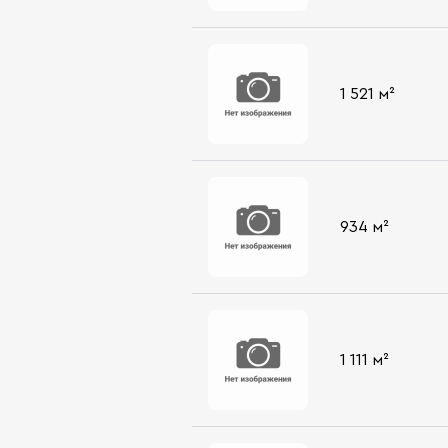
1 521 м²
934 м²
1 111 м²