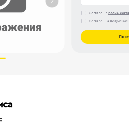
Согласен с
польз. сог
Согласен на получение
Посм
иса
: