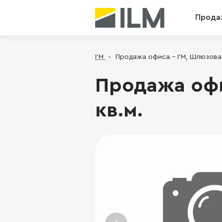
Прода
I’M
Продажа офиса - I’M, Шлюзовая 
Продажа офис
кв.м.