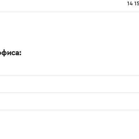
14 1
офиса: