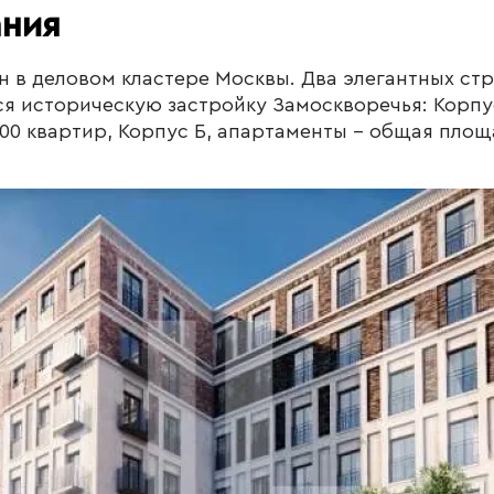
ания
н в деловом кластере Москвы. Два элегантных ст
я историческую застройку Замоскворечья: Корпу
 200 квартир, Корпус Б, апартаменты - общая площад