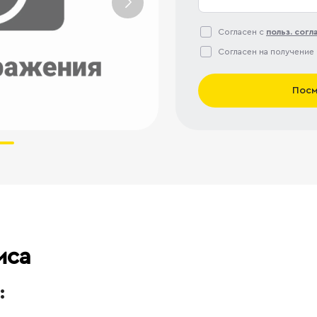
Согласен с
польз. сог
Согласен на получение
Посм
иса
: