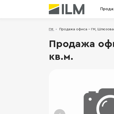
Прода
I’M
Продажа офиса - I’M, Шлюзовая 
Продажа офис
кв.м.