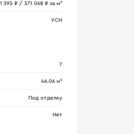
1 392 ₽ / 371 068 ₽ за м²
УСН
7
46.06 м²
Под отделку
Нет