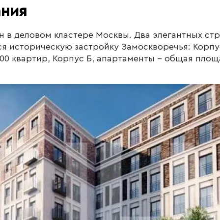
ания
н в деловом кластере Москвы. Два элегантных ст
я историческую застройку Замоскворечья: Корпу
 200 квартир, Корпус Б, апартаменты - общая площад