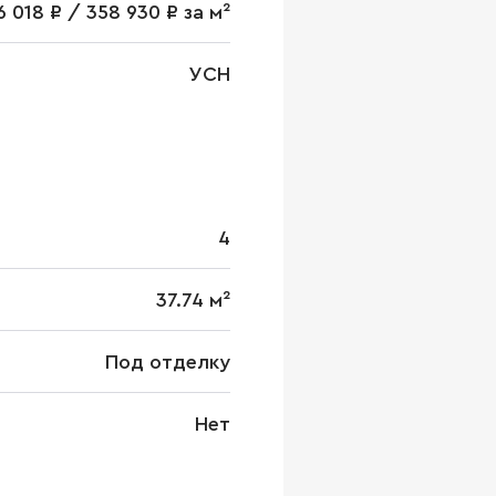
6 018 ₽ / 358 930 ₽ за м²
УСН
4
37.74 м²
Под отделку
Нет