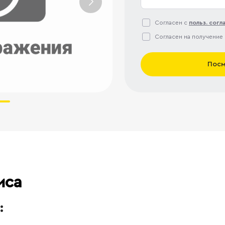
Согласен с
польз. сог
Согласен на получение
Посм
иса
: