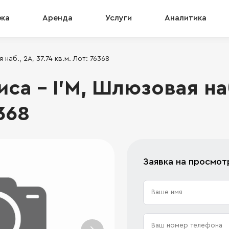
жа
Аренда
Услуги
Аналитика
аб., 2А, 37.74 кв.м. Лот: 76368
а - I’M, Шлюзовая наб.
368
Заявка на просмот