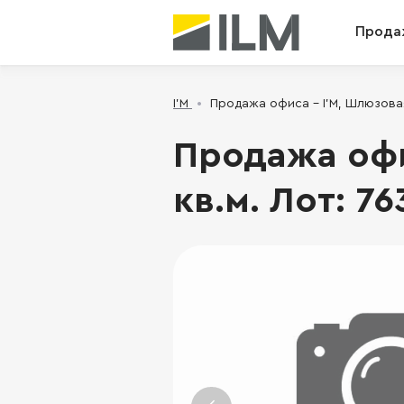
Прода
I’M
Продажа офиса - I’M, Шлюзовая н
Продажа офис
кв.м. Лот: 76