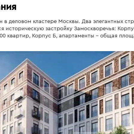
ания
н в деловом кластере Москвы. Два элегантных ст
я историческую застройку Замоскворечья: Корпу
 200 квартир, Корпус Б, апартаменты - общая площад