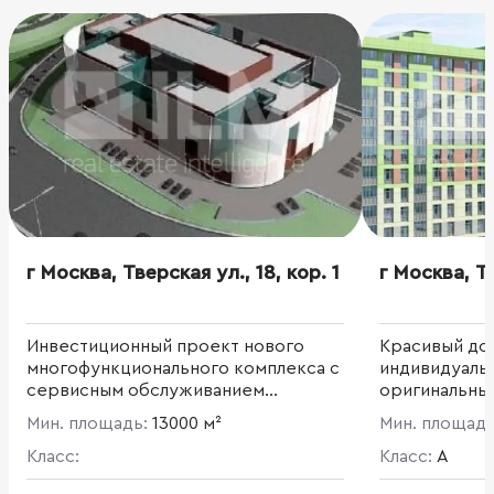
г Москва, Тверская ул., 18, кор. 1
г Москва, Тв
Инвестиционный проект нового
Красивый до
многофункционального комплекса с
индивидуальн
сервисным обслуживанием
оригинальны
автомобилей и подземной
панорамным 
Мин. площадь:
13000 м²
Мин. площад
автостоянкой. Расположен в
комплексе п
престижном направлении, общая
Класс:
элемент — о
Класс:
A
площадь 13 000 кв. м.
благоустрое