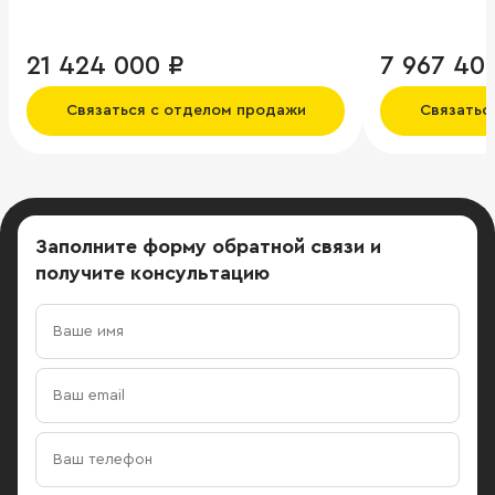
паркинг, над
Жизнь в «Ар
возможность
21 424 000 ₽
7 967 40
оценить сво
панорамное 
Связаться с отделом продажи
Связатьс
современные
площадь 78 0
офисных поме
Заполните форму обратной связи
и
получите консультацию