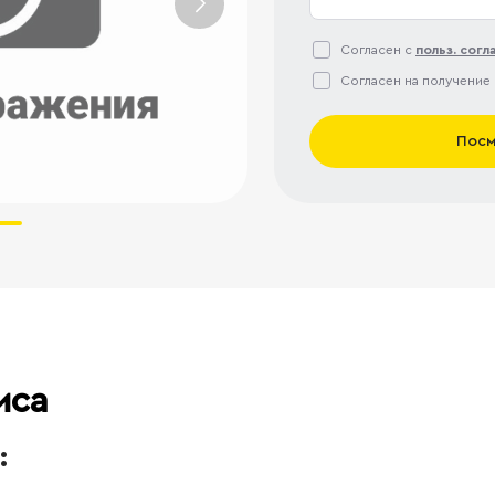
Согласен с
польз. сог
Согласен на получение
Посм
иса
: