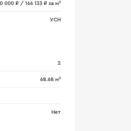
10 000 ₽ / 166 133 ₽ за м²
УСН
2
68.68 м²
Нет