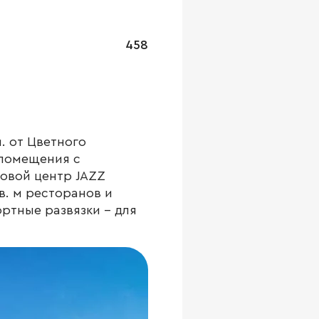
458
. от Цветного
 помещения с
овой центр JAZZ
в. м ресторанов и
ортные развязки – для