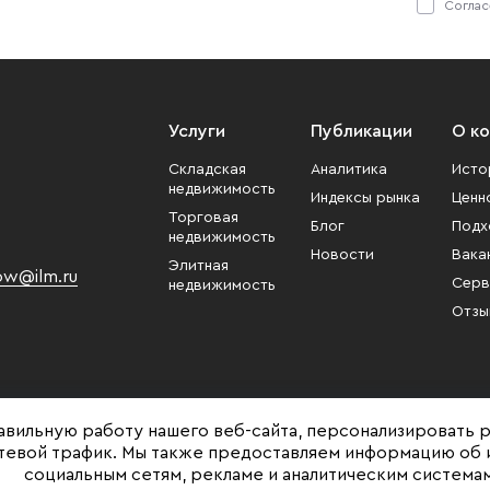
Соглас
Услуги
Публикации
О к
Складская
Аналитика
Исто
недвижимость
Индексы рынка
Ценн
Торговая
Блог
Подх
недвижимость
Новости
Вака
Элитная
w@ilm.ru
Серв
недвижимость
Отзы
авильную работу нашего веб-сайта, персонализировать 
етевой трафик. Мы также предоставляем информацию об 
социальным сетям, рекламе и аналитическим системам
Представленная на сайте информация, в т.ч. стоимости объектов, носит ин