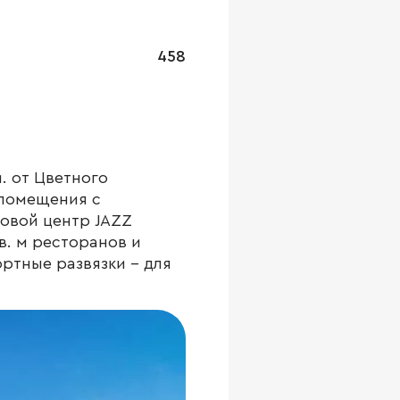
458
. от Цветного
 помещения с
овой центр JAZZ
в. м ресторанов и
ортные развязки – для