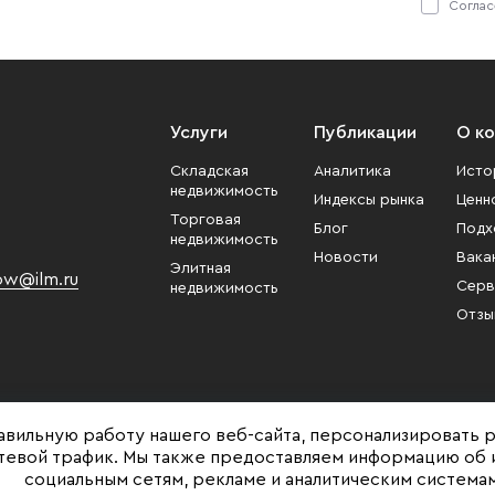
Соглас
Услуги
Публикации
О к
Складская
Аналитика
Исто
недвижимость
Индексы рынка
Ценн
Торговая
Блог
Подх
недвижимость
Новости
Вака
Элитная
w@ilm.ru
Серв
недвижимость
Отзы
авильную работу нашего веб-сайта, персонализировать 
етевой трафик. Мы также предоставляем информацию об 
социальным сетям, рекламе и аналитическим системам
Представленная на сайте информация, в т.ч. стоимости объектов, носит ин