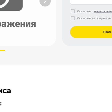
Согласен с
польз. сог
Согласен на получение
Посм
иса
: