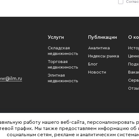
Соглас
Услуги
Публикации
О к
Складская
Аналитика
Исто
недвижимость
Индексы рынка
Ценн
Торговая
Блог
Подх
недвижимость
Новости
Вака
Элитная
w@ilm.ru
Серв
недвижимость
Отзы
авильную работу нашего веб-сайта, персонализировать 
етевой трафик. Мы также предоставляем информацию об 
социальным сетям, рекламе и аналитическим системам
Представленная на сайте информация, в т.ч. стоимости объектов, носит ин