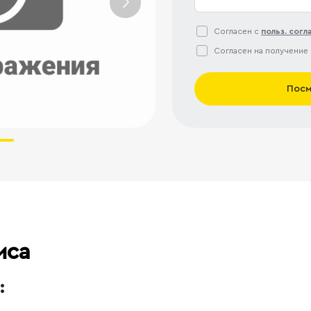
Согласен с
польз. сог
Согласен на получение
Посм
иса
: