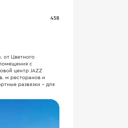
458
. от Цветного
 помещения с
овой центр JAZZ
в. м ресторанов и
ортные развязки – для