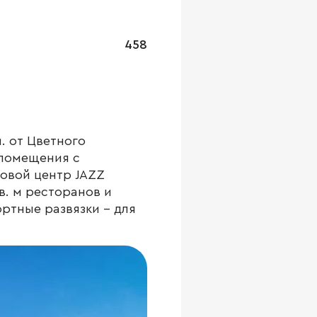
458
. от Цветного
 помещения с
овой центр JAZZ
в. м ресторанов и
ортные развязки – для