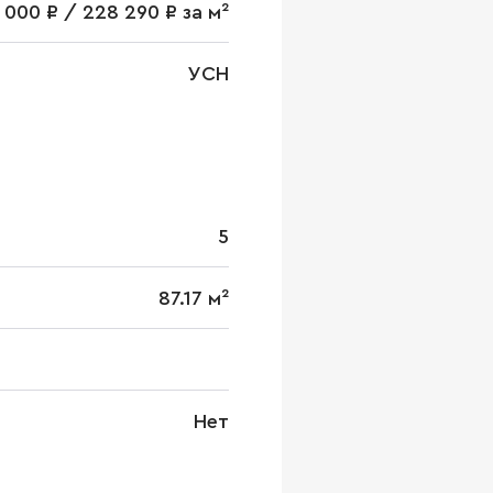
 000 ₽ / 228 290 ₽ за м²
УСН
5
87.17 м²
Нет