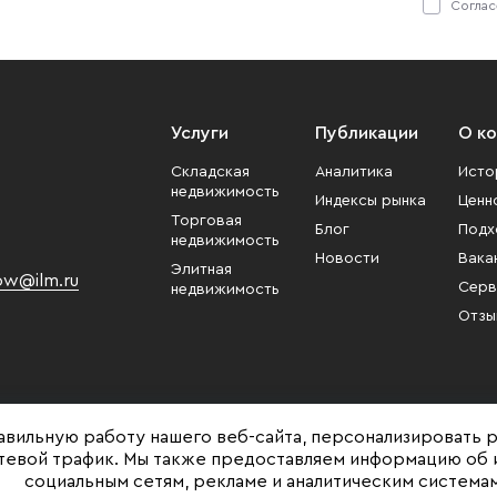
Соглас
Услуги
Публикации
О к
Складская
Аналитика
Исто
недвижимость
Индексы рынка
Ценн
Торговая
Блог
Подх
недвижимость
Новости
Вака
Элитная
w@ilm.ru
Серв
недвижимость
Отзы
авильную работу нашего веб-сайта, персонализировать 
етевой трафик. Мы также предоставляем информацию об 
социальным сетям, рекламе и аналитическим системам
Представленная на сайте информация, в т.ч. стоимости объектов, носит ин