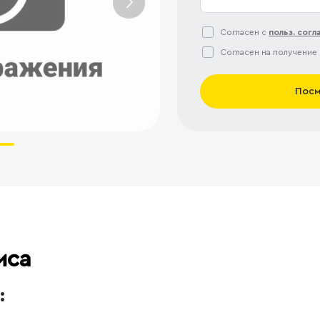
Согласен с
польз. сог
Согласен на получение
Посм
иса
: