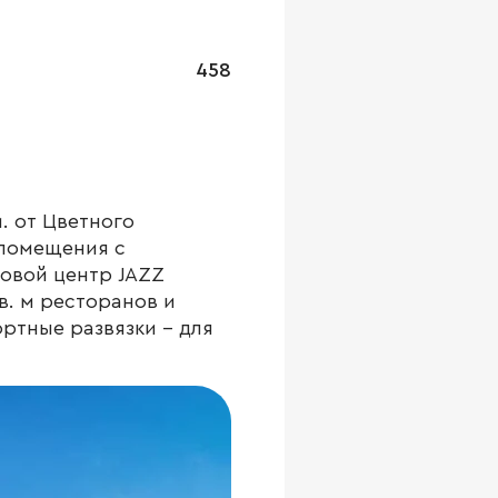
458
. от Цветного
 помещения с
овой центр JAZZ
в. м ресторанов и
ортные развязки – для