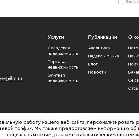
Соглас
Услуги
Публикации
О к
Складская
Аналитика
Исто
недвижимость
Индексы рынка
Ценн
Торговая
Блог
Подх
недвижимость
Новости
Вака
Элитная
w@ilm.ru
Серв
недвижимость
Отзы
авильную работу нашего веб-сайта, персонализировать 
етевой трафик. Мы также предоставляем информацию об 
социальным сетям, рекламе и аналитическим системам
Представленная на сайте информация, в т.ч. стоимости объектов, носит ин