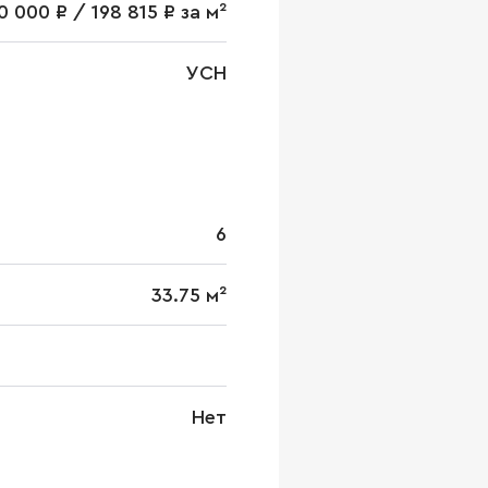
0 000 ₽ / 198 815 ₽ за м²
УСН
6
33.75 м²
Нет