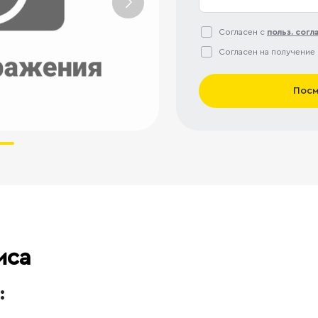
Согласен с
польз. сог
Согласен на получение
Посм
иса
: