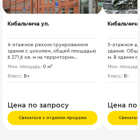
Кибальчича ул.
Кибальчича
4-этажное реконструированное
5-этажное а
здание с цоколем, общей площадью
здание. Обща
6 271,6 кв. м на территории
м. В здании 
Делового квартала «Красная Роза».
зал, есть зал
Мин. площадь:
0 м²
Мин. площад
«Красная роза» — это современный
деловой комплекс площадью 5,7 га,
Класс:
B+
Класс:
B-
на территории которого
расположены 10 зданий общей
площадью 170 000 кв. м.
Цена по запросу
Цена по
Связаться с отделом продажи
Связатьс