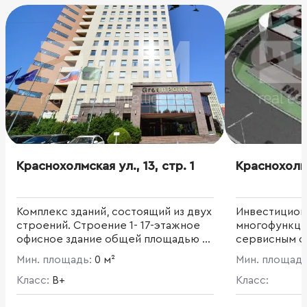
Краснохолмская ул., 13, стр. 1
Краснохолмск
Комплекс зданий, состоящий из двух
Инвестицион
строений. Строение 1- 17-этажное
многофункци
офисное здание общей площадью 18
сервисным о
392 кв. м. Офисная площадь - 16 655
автомобилей
Мин. площадь:
0 м²
Мин. площад
кв. м. Площадь типового этажа -
автостоянкой
993,1 кв. м. Строение 2 - здание
Класс:
B+
престижном 
Класс:
парковки на 332 м/м общей
площадь 13 00