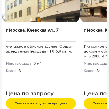
г Москва, Киевская ул., 7
г Москва, К
4-этажное офисное здание. Общая
11-этажное о
арендуемая площадь - 1 016,9 кв. м.
цоколем общ
м. В 2000-е г
проведена р
Мин. площадь:
0 м²
Мин. площад
благодаря ч
Класс:
B+
обновлен фа
Класс:
B-
системы, вы
перепланиро
современная
помещений.
Цена по запросу
Цена по
Связаться с отделом продажи
Связатьс