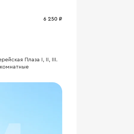
6 250 ₽
кая Плаза I, II, III.
окомнатные