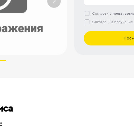
Согласен с
польз. сог
Согласен на получение
Посм
иса
: