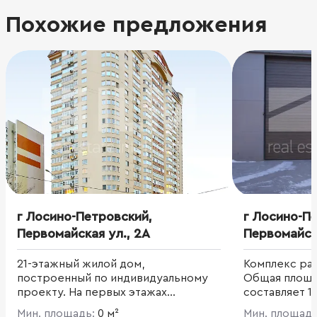
Похожие предложения
г Лосино-Петровский,
г Лосино-П
Первомайская ул., 2А
Первомайска
21-этажный жилой дом,
Комплекс рас
построенный по индивидуальному
Общая площа
проекту. На первых этажах
составляет 1
расположены офисные помещения.
производств
Мин. площадь:
0 м²
Мин. площад