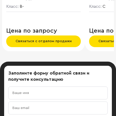
помещений со
Класс:
B-
Класс:
C
Цена по запросу
Цена по
Связаться с отделом продажи
Связатьс
Заполните форму обратной связи
и
получите консультацию